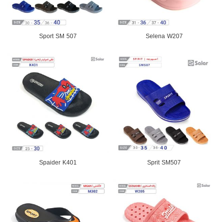
Sport SM 507
Selena W207
Spaider K401
Sprit SM507