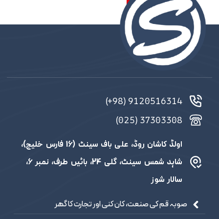
9120516314 (98+)
37303308 (025)
اولڈ کاشان روڈ، علی باف سینٹ (16 فارس خلیج)،
شاہد شمس سینٹ، گلی 24، بائیں طرف، نمبر 6،
سالار شوز
صوبہ قم کی صنعت، کان کنی اور تجارت کا گھر