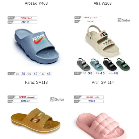
Arosaki K403
Afra W208
Faraz SM113
Artin SM 114