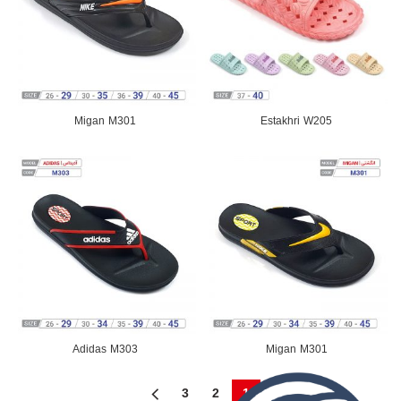
Migan M301
Estakhri W205
Adidas M303
Migan M301
3
2
1