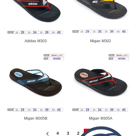
Adidas M303
Migan M302
Migan M305B
Migan M305A
4
3
2
1