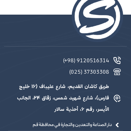
9120516314 (98+)
37303308 (025)
طريق كاشان القديم، شارع عليباف (16 خليج
فارس)، شارع شهيد شمس، زقاق 24، الجانب
الأيسر، رقم 6، أحذية سالار
دار الصناعة والتعدين والتجارة في محافظة قم