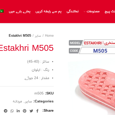
نٹ پیج
مصنوعات
نمائندگی
ہم سے رابطہ کریں
ہمارے بارے میں
Home
سایر
Estakhri M505
Estakhri M505
سائز : (40-45)
رنگ : ایلوان
مقدار : 24 جوڑے
m505
SKU:
Categories:
سایر
,
مردانہ
Share