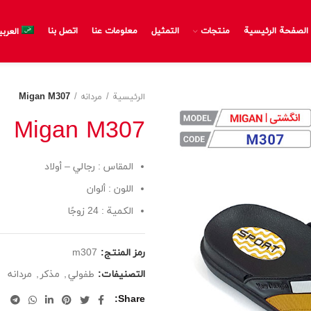
الصفحة الرئيسية
منتجات
التمثيل
معلومات عنا
اتصل بنا
العربي
الرئيسية
مردانه
Migan M307
Migan M307
المقاس : رجالي – أولاد
اللون : ألوان
الكمية : 24 زوجًا
رمز المنتج:
m307
التصنيفات:
طفولي
,
مذكر
,
مردانه
Share