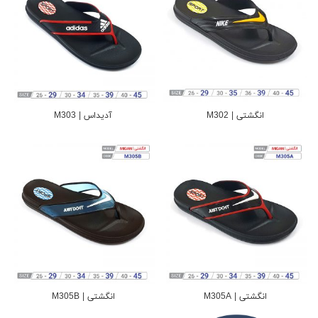
انگشتی | M302
آدیداس | M303
انگشتی | M305A
انگشتی | M305B