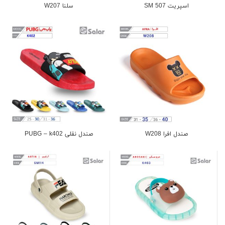
اسپریت SM 507
سلنا W207
صندل افرا W208
صندل نقلی PUBG – k402