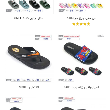
عروسکی چراغ دار K403
مدل آرتین کد SM 114
اسپایدرنقلی (ژله ای) | K401
انگشتی | M301