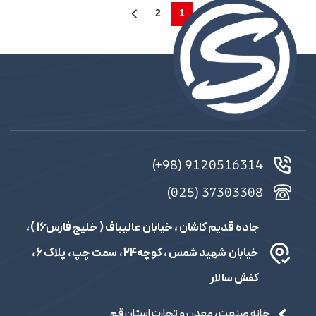
2
1
9120516314 (98+)
37303308 (025)
جاده قدیم کاشان ، خیابان عالیباف ( خلیج فارس16 ) ،
خیابان شهید شمس ، کوچه24 ، سمت چپ ، پلاک 6 ،
کفش سالار
خانه صنعت ، معدن و تجارت استان قم