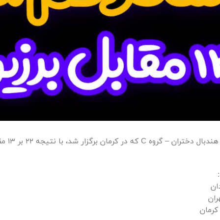
🔸تیم کف