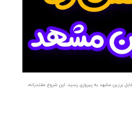
ش سالار قم در نخستین دیدار خود در لیگ برتر هندبال دختران – گروه C که در کرمان برگزار شد، با نتیجه ۲۲ بر ۱۳ مقابل برزین مشهد به پیروزی رسید. این شروع مقتدرانه،