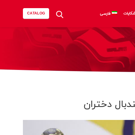
شکایات
فارسی
CATALOG
دبال دختران