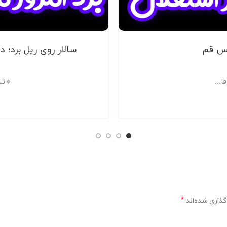
فس قم
سالار روی ریل برد؛ 
...
🔸تی
*
ذاری شده‌اند