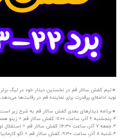
نوید ادامه‌ای پرقدرت برای نماینده قم در رقابت‌ها می‌دهد.
🔸برنامه دیدارهای بعدی کفش سالار قم به شرح زیر است:
📌پنجشنبه ۶ آذر، ساعت ۱۱:۰۰: کفش سالار قم × زینو همدان
📌جمعه ۷ آذر، ساعت ۱۶:۳۰: کفش سالار قم × استقلال تهران
📌شنبه ۸ آذر، ساعت ۹:۳۰: کفش سالار قم × اکو کارمانیا کرمان