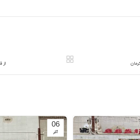
رمان
از ق
06
آذر