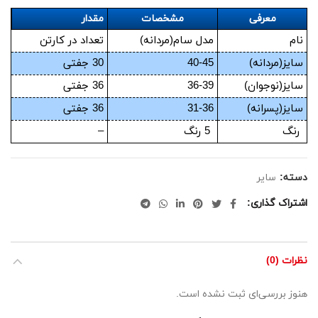
معرفی
مشخصات
مقدار
نام
مدل سام(مردانه)
تعداد در کارتن
سایز(مردانه)
40-45
30 جفتی
سایز(نوجوان)
36-39
36 جفتی
سایز(پسرانه)
31-36
36 جفتی
رنگ
5 رنگ
–
دسته:
سایر
اشتراک گذاری
نظرات (0)
هنوز بررسی‌ای ثبت نشده است.