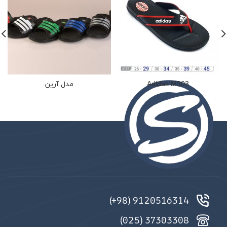
Adidas M303
مدل آرین
9120516314 (98+)
37303308 (025)