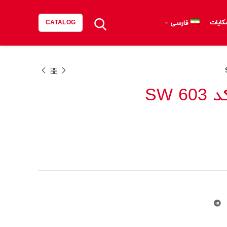
کایات
فارسی
CATALOG
SW 