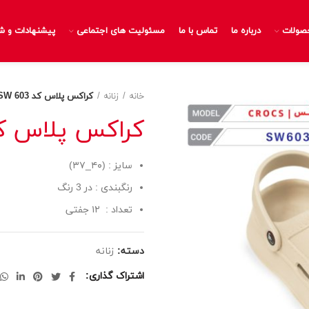
صولات
درباره ما
تماس با ما
مسئولیت های اجتماعی
پیشنهادات و ش
خانه
زنانه
کراکس پلاس کد SW 603
کراکس پلاس کد 603
سایز : (۴۰_۳۷)
رنگبندی : در 3 رنگ
تعداد : ۱۲ جفتی
دسته:
زنانه
اشتراک گذاری